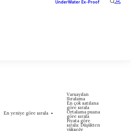
UnderWater
Ex-Proof
Ex Downlights
Courtesy Lights
Head Series
Back Lights
Varsayılan
Sıralama
En çok satılana
göre sırala
Ortalama puana
En yeniye göre sırala
göre sırala
Fiyata göre
sırala: Düşükten
yükseğe