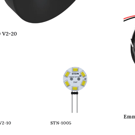
 V2-20
Emm
V2-10
STN-1005