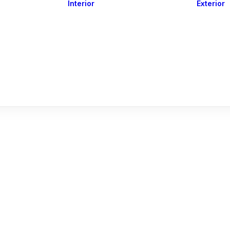
Interior
Exterior
Downlights
Spot Lights
Courtesy Lights
act
Read&Map
Vision
Line Series
Engine Room
G4 Leds &
Dimmers