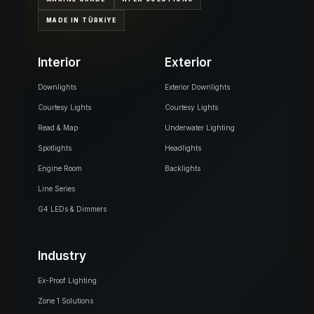
MADE IN TÜRKİYE
Interior
Exterior
Downlights
Exterior Downlights
Courtesy Lights
Courtesy Lights
Read & Map
Underwater Lighting
Spotlights
Headlights
Engine Room
Backlights
Line Series
G4 LEDs & Dimmers
Industry
Ex-Proof Lighting
Zone 1 Solutions