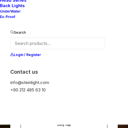
Head Series
Back Lights
UnderWater
Üye Ol
Ex-Proof
Search
Login / Register
Giriş Yap
Contact us
info@steinlight.com
+90 212 485 63 10
Beni hatırla
Giriş Yap