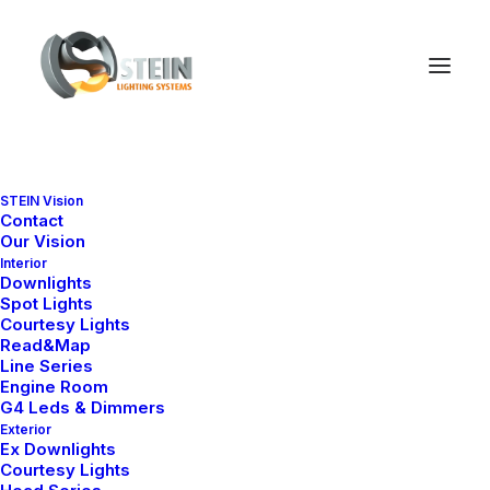
STEIN Vision
Contact
Üye Ol
Our Vision
Interior
Downlights
Spot Lights
Courtesy Lights
Read&Map
Yeni parola oluşturmanız için e-posta adresinize bir
Line Series
bağlantı gönderilecek.
Engine Room
G4 Leds & Dimmers
Kişisel verileriniz bu web sitesindeki deneyiminizi
Exterior
desteklemek, hesabınıza erişimi yönetmek ve
gizlilik
Ex Downlights
ilkesi
sayfamızda açıklanan diğer amaçlar için
Courtesy Lights
kullanılacaktır.