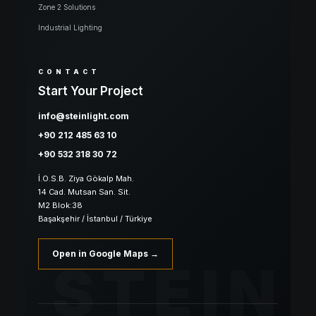
Zone 2 Solutions
Industrial Lighting
CONTACT
Start Your Project
info@steinlight.com
+90 212 485 63 10
+90 532 318 30 72
İ.O.S.B. Ziya Gökalp Mah.
14 Cad. Mutsan San. Sit.
M2 Blok:38
Başakşehir / İstanbul / Türkiye
Open in Google Maps →
STEIN